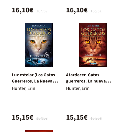
16,10€
16,10€
16,95€
16,95€
Luz estelar (Los Gatos
Atardecer. Gatos
Guerreros, La Nueva
guerreros. La nueva
Profecía 4)
profecía
Hunter, Erin
Hunter, Erin
15,15€
15,15€
15,95€
15,95€