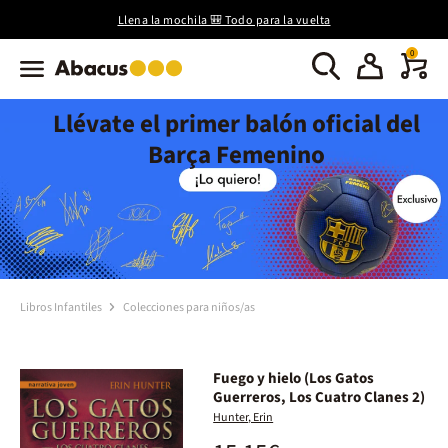
Llena la mochila 🎒 Todo para la vuelta
0
Llévate el primer balón oficial del
Barça Femenino
Libros Infantiles
Colecciones para niños/as
Fuego y hielo (Los Gatos
Guerreros, Los Cuatro Clanes 2)
Hunter, Erin