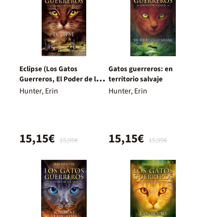
Eclipse (Los Gatos
Gatos guerreros: en
Guerreros, El Poder de los
territorio salvaje
Tres 4)
Hunter, Erin
Hunter, Erin
15,15€
15,15€
15,95€
15,95€