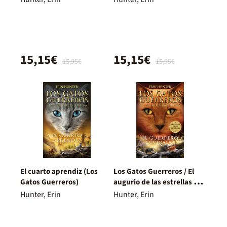
15,15€
15,15€
15,95€
15,95€
El cuarto aprendiz (Los
Los Gatos Guerreros / El
Gatos Guerreros)
augurio de las estrellas 5 -
El guerrero olvidado
Hunter, Erin
Hunter, Erin