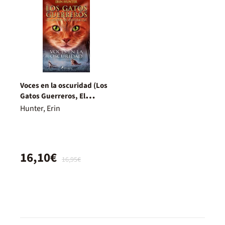
Voces en la oscuridad (Los
Gatos Guerreros, El
augurio de las estrellas 3)
Hunter, Erin
16,10€
16,95€