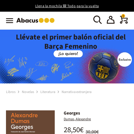
Llena la mochila 🎒 Todo para la vuelta
0
Llévate el primer balón oficial del
Barça Femenino
Libros
Novelas
Literatura
Narrativa extranjera
Georges
Dumas, Alexandre
28,50€
30,00€