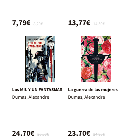
7,79€
13,77€
8,20€
14,50€
Los MIL Y UN FANTASMAS
La guerra de las mujeres
Dumas, Alexandre
Dumas, Alexandre
24,70€
23,70€
26,00€
24,95€