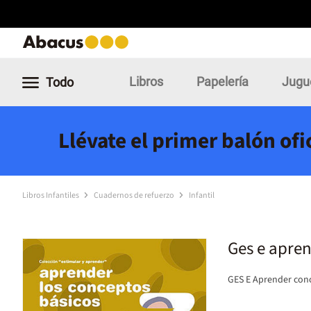
Libros
Papelería
Jugu
Todo
Llévate el primer balón of
Libros Infantiles
Cuadernos de refuerzo
Infantil
Ges e apre
GES E Aprender con