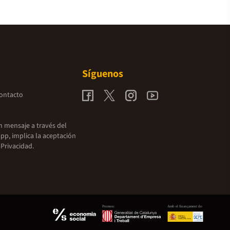
Síguenos
contacto
un mensaje a través del
pp, implica la aceptación
 Privacidad.
Promou:
Amb el finançament de: