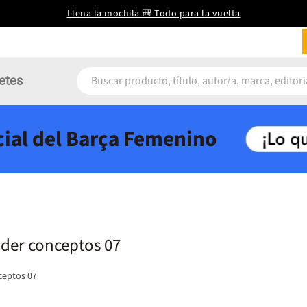
Llena la mochila 🎒 Todo para la vuelta
etes
icial del Barça Femenino
nder conceptos 07
ceptos 07