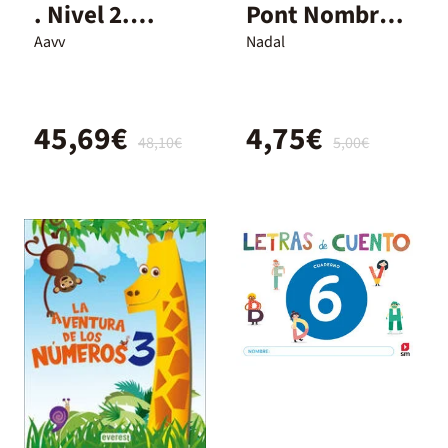
. Nivel 2.
Pont Nombres
Rosetta
5 anys
Aavv
Nadal
45,69€
4,75€
48,10€
5,00€