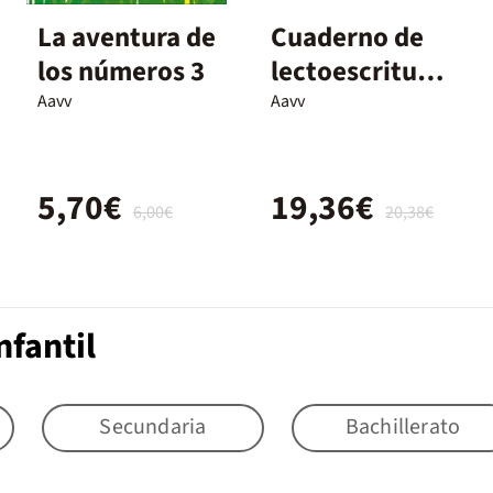
La aventura de
Cuaderno de
los números 3
lectoescritura
6. Letras de
Aavv
Aavv
cuento
5,70€
19,36€
6,00€
20,38€
nfantil
Secundaria
Bachillerato