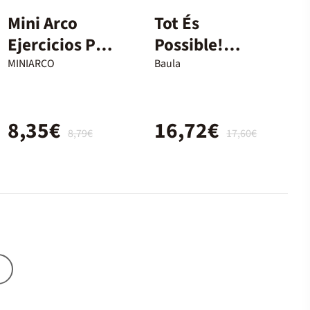
Mini Arco
Tot És
Ejercicios Para
Possible!
Niños En
Grafisme
MINIARCO
Baula
Educación
Creatiu 1
Infantil 1
Baula
8,35€
16,72€
8,79€
17,60€