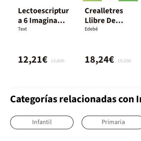
Lectoescriptur
Crealletres
a 6 Imagina
Llibre De
Infantil 5 Anys
Lectura I
Text
Edebé
12,21€
18,24€
12,85€
19,20€
Categorías relacionadas con I
Infantil
Primaria