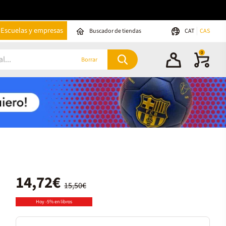
Escuelas y empresas
Buscador de tiendas
CAT
CAS
0
Borrar
14,72€
15,50€
Hoy -5% en libros