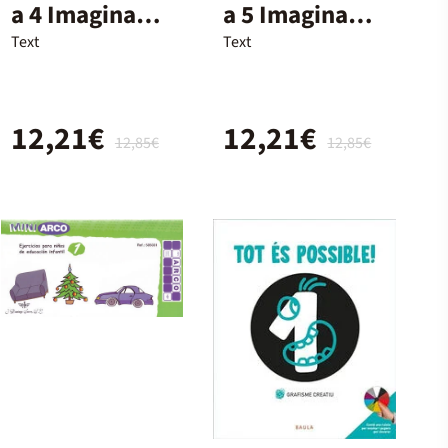
a 4 Imagina
a 5 Imagina
Infantil 4 Anys
Infantil 5 Anys
Text
Text
12,21€
12,21€
12,85€
12,85€