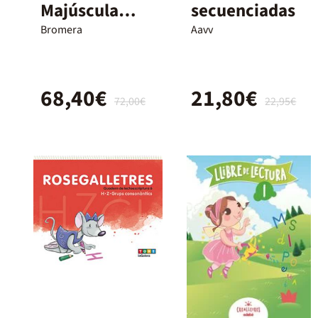
Majúscula
secuenciadas
Infantil
Bromera
Aavv
Primeres
Lectures De
68,40€
21,80€
Micalet
72,00€
22,95€