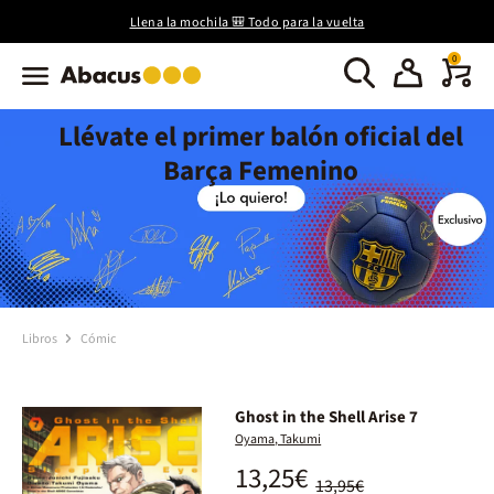
Llena la mochila 🎒 Todo para la vuelta
0
Llévate el primer balón oficial del
Barça Femenino
Libros
Cómic
Ghost in the Shell Arise 7
Oyama, Takumi
13,25€
13,95€