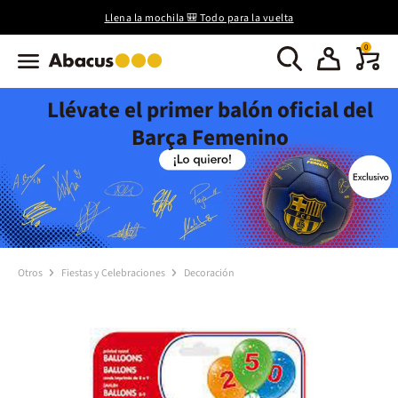
Llena la mochila 🎒 Todo para la vuelta
0
Llévate el primer balón oficial del
Barça Femenino
Otros
Fiestas y Celebraciones
Decoración