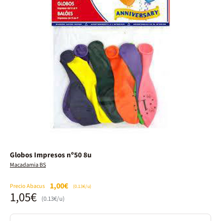
Globos Impresos nº50 8u
Macadamia BS
1,00€
Precio Abacus
(0.13€/u)
1,05€
(0.13€/u)