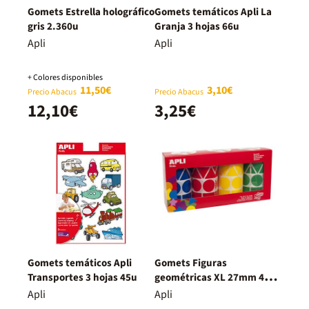
Gomets Estrella holográfico
Gomets temáticos Apli La
gris 2.360u
Granja 3 hojas 66u
Apli
Apli
+ Colores disponibles
11,50€
3,10€
Precio Abacus
Precio Abacus
12,10€
3,25€
Gomets temáticos Apli
Gomets Figuras
Transportes 3 hojas 45u
geométricas XL 27mm 4
colores
Apli
Apli