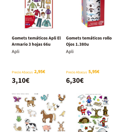
Gomets temáticos Apli El
Gomets temáticos rollo
Armario 3 hojas 66u
Ojos 1.380u
Apli
Apli
2,95€
5,95€
Precio Abacus
Precio Abacus
3,10€
6,30€