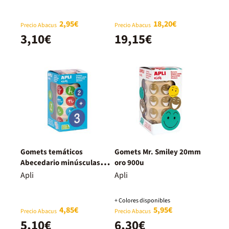
2,95€
18,20€
Precio Abacus
Precio Abacus
3,10€
19,15€
Gomets temáticos
Gomets Mr. Smiley 20mm
Abecedario minúsculas
oro 900u
rollo 900u
Apli
Apli
+ Colores disponibles
4,85€
5,95€
Precio Abacus
Precio Abacus
5,10€
6,30€