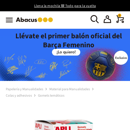
Llena la mochila 🎒 Todo para la vuelta
0
Llévate el primer balón oficial del
Barça Femenino
Papelería y Manualidades
Material para Manualidades
Colas y adhesivos
Gomets temáticos