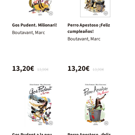
Gos Pudent. Milionari!
Perro Apestoso ¡Feliz
cumpleaños!
Boutavant, Marc
Boutavant, Marc
13,20€
13,20€
13,90€
13,90€
Gos Pudent a la neu
Perro Apestoso, ¡feliz