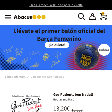
Llena la mochila 🎒 Todo para la vuelta
0
Llévate el primer balón oficial del
Barça Femenino
Libros Infantiles
Colecciones para niños/as
Gos Pudent, bon Nadal!
Boutavant, Marc
13,20€
13,90€