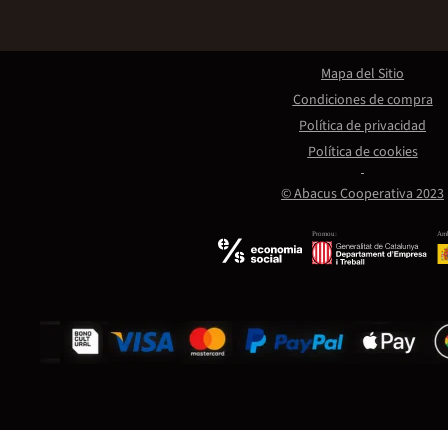
Mapa del Sitio
Condiciones de compra
Política de privacidad
Política de cookies
© Abacus Cooperativa 2023
Promou:
Amb