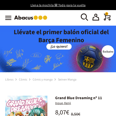
Llena la mochila 🎒 Todo para la vuelta
0
Llévate el primer balón oficial del
Barça Femenino
Libros
Cómic
Cómic y manga
Seinen Manga
Grand Blue Dreaming nº 11
Inoue, Kenji
8,07€
8,50€