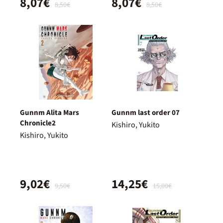
8,07€
8,07€
8,50€
8,50€
Gunnm Alita Mars
Gunnm last order 07
Chronicle2
Kishiro, Yukito
Kishiro, Yukito
9,02€
14,25€
9,50€
15,00€