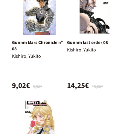
Gunnm Mars Chronicle nº
Gunnm last order 08
08
Kishiro, Yukito
Kishiro, Yukito
9,02€
14,25€
9,50€
15,00€