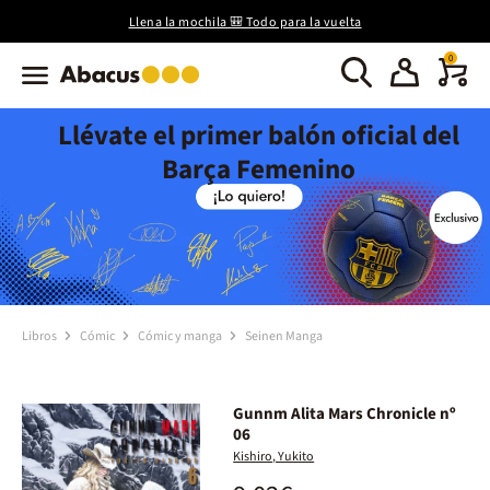
Llena la mochila 🎒 Todo para la vuelta
0
Llévate el primer balón oficial del
Barça Femenino
Libros
Cómic
Cómic y manga
Seinen Manga
Gunnm Alita Mars Chronicle nº
06
Kishiro, Yukito