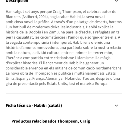
Descripción
Han calgut set anys perquè Craig Thompson, el celebrat autor de
Blankets (Astiberri, 2004), hagi acabat Habibi, la seva nova i
ambiciosa novel'la gràfica. A través d'un paisatge de deserts, harems
i un batibull de modernes deixalles industrials, Habibi explica la
història de la Dodola i en Zam, una parella d'esclaus refugiats units
per la casualitat, les circumstàncies i l'amor que sorgeix entre ells. A
la vegada contemporània i intemporal, Habibi ens ofereix una
història d'amor commovedora, una paràbola sobre la nostra relació
amb la natura, la divisió cultural entre el primer i el tercer món,
l'herència compartida entre cristianisme i islamisme i la màgia
d'explicar històries. El llançament de Habibi ha generat un
considerable enrenou en els mitjans de comunicació nordamericans.
La nova obra de Thompson es publica simultàniament als Estats
Units, Espanya, França, Alemanya i Holanda, i l'autor, després d'una
gira de presentació pels Estats Units, farà el mateix a Europa.
Ficha técnica - Habibi (català)
Productos relacionados Thompson, Craig