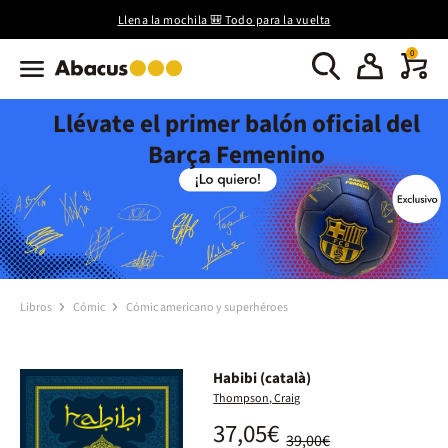
Llena la mochila 🎒 Todo para la vuelta
0
Llévate el primer balón oficial del
Barça Femenino
Libros
Cómic
Cómic americano y superhéroes
Habibi (català)
Thompson, Craig
37,05€
39,00€