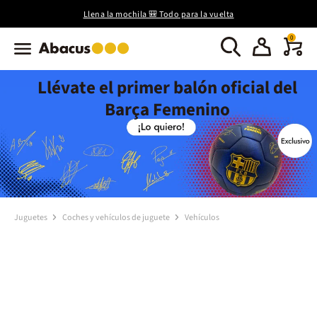
Llena la mochila 🎒 Todo para la vuelta
0
Llévate el primer balón oficial del
Barça Femenino
Juguetes
Coches y vehículos de juguete
Vehículos