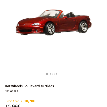
1
2
3
4
Hot Wheels Boulevard surtidos
Hot Wheels
10,70€
Precio Abacus
10,99€