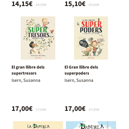
14,15€
15,10€
14,90€
15,90€
El gran llibre dels
El Gran llibre dels
supertresors
superpoders
Isern, Susanna
Isern, Susanna
17,00€
17,00€
17,90€
17,90€