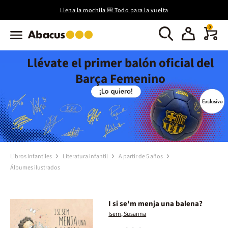
Llena la mochila 🎒 Todo para la vuelta
0
Llévate el primer balón oficial del
Barça Femenino
Libros Infantiles
Literatura infantil
A partir de 5 años
Álbumes ilustrados
I si se'm menja una balena?
Isern, Susanna