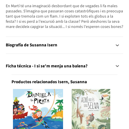
En Martí té una imaginació desbordant que de vegades li fa males
passades. S'imagina que passaran coses catastròfiques i es preocupa
tant que tremola com un flam. I si exploten tots els globus a la
festa? I si es perd a l'excursió amb la classe? Però aleshores la seva
mare decideix capgirar la situació... I si només l'esperen coses bones?
Biografía de Susanna Isern
Ficha técnica - I si se'm menja una balena?
Productos relacionados Isern, Susanna