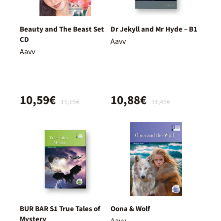
Beauty and The Beast Set
Dr Jekyll and Mr Hyde – B1
CD
Aavv
Aavv
10,59€
10,88€
11,15€
11,45€
BUR BAR S1 True Tales of
Oona & Wolf
Mystery
Aavv