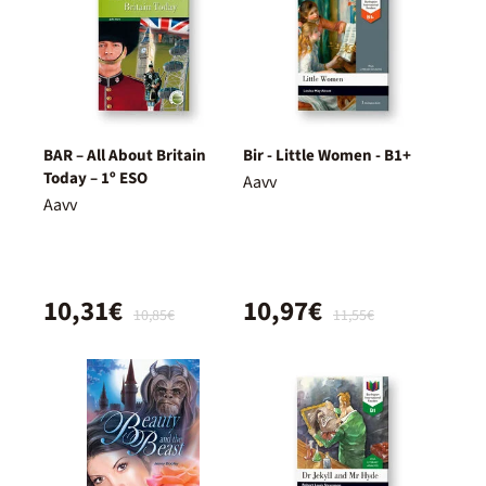
BAR – All About Britain
Bir - Little Women - B1+
Today – 1º ESO
Aavv
Aavv
10,31€
10,97€
10,85€
11,55€