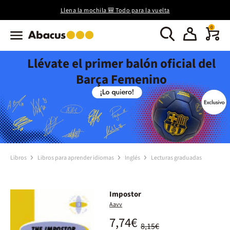
Llena la mochila 🎒 Todo para la vuelta
0
Llévate el primer balón oficial del
Barça Femenino
Libros
Libros para aprender idiomas
Inglés
Lecturas graduadas
Impostor
Aavv
7,74€
8,15€