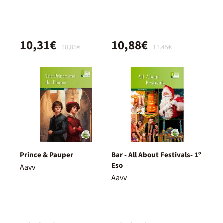
10,31€
10,88€
10,85€
11,45€
Prince & Pauper
Bar - All About Festivals- 1º
Eso
Aavv
Aavv