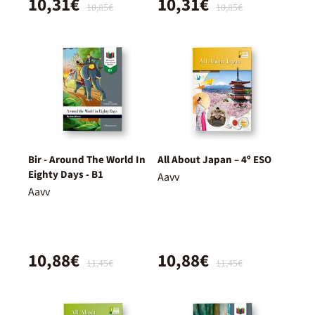
10,31€
10,31€
10,85€
10,85€
Bir - Around The World In
All About Japan – 4º ESO
Eighty Days - B1
Aavv
Aavv
10,88€
10,88€
11,45€
11,45€