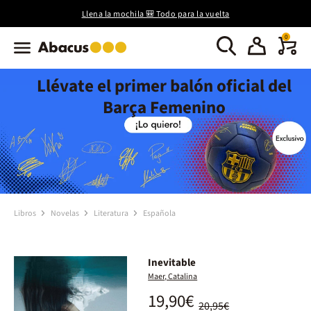
Llena la mochila 🎒 Todo para la vuelta
0
Llévate el primer balón oficial del
Barça Femenino
Libros
Novelas
Literatura
Española
Inevitable
Maer, Catalina
19,90€
20,95€