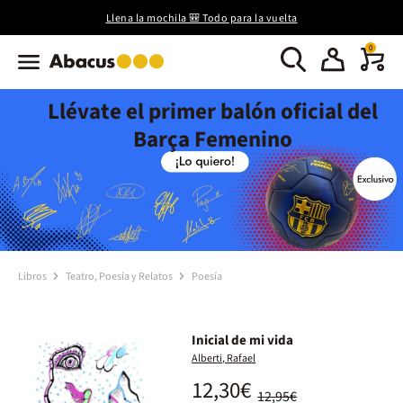
Llena la mochila 🎒 Todo para la vuelta
0
Llévate el primer balón oficial del
Barça Femenino
Libros
Teatro, Poesía y Relatos
Poesía
Inicial de mi vida
Alberti, Rafael
12,30€
12,95€