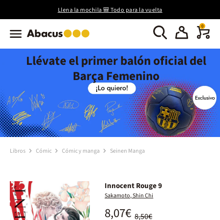
Llena la mochila 🎒 Todo para la vuelta
0
Llévate el primer balón oficial del
Barça Femenino
Libros
Cómic
Cómic y manga
Seinen Manga
Innocent Rouge 9
Sakamoto, Shin Chi
8,07€
8,50€