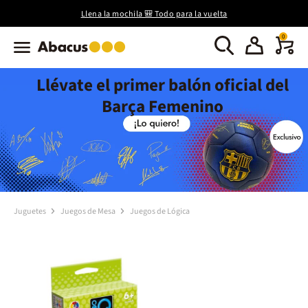
Llena la mochila 🎒 Todo para la vuelta
0
Llévate el primer balón oficial del
Barça Femenino
Juguetes
Juegos de Mesa
Juegos de Lógica