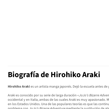
Biografía de Hirohiko Araki
Hirohiko Araki
es un artista manga japonés. Dejó la escuela antes de 
Araki es conocido por su serie de larga duración «
JoJo's Bizarre Adve
occidental y en Italia, ambas de las cuales Araki es muy apasionado. 
en los Estados Unidos. Una de las populares teorías es que las continu
problema con
JoJo's Bizarre Adventure
mediante la sustitución de alg