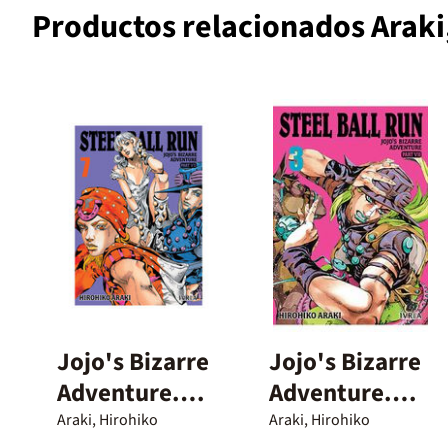
Productos relacionados Araki
Jojo's Bizarre
Jojo's Bizarre
Adventure.
Adventure.
Parte 7. Steel
Parte 7. Steel
Araki, Hirohiko
Araki, Hirohiko