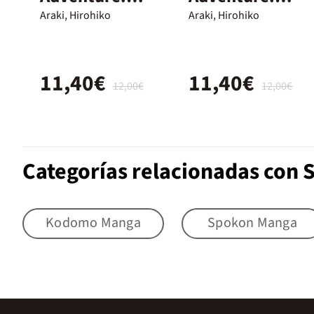
Parte 7. Steel
Parte 7. Steel
Araki, Hirohiko
Araki, Hirohiko
Ball Run 06
Ball Run 09
11,40€
11,40€
12,00€
12,00€
Categorías relacionadas con
Kodomo Manga
Spokon Manga