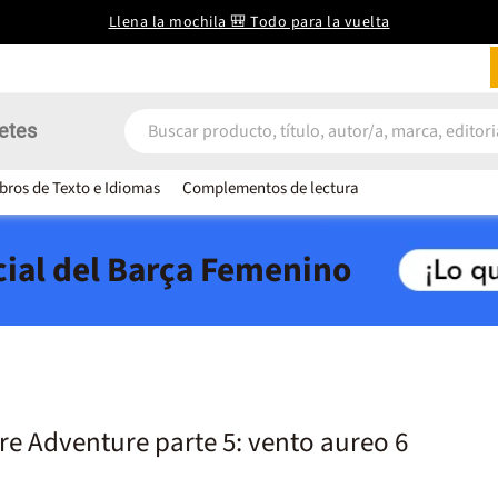
Llena la mochila 🎒 Todo para la vuelta
etes
ibros de Texto e Idiomas
Complementos de lectura
icial del Barça Femenino
rre Adventure parte 5: vento aureo 6