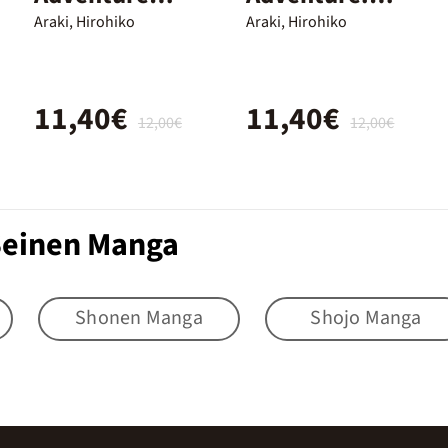
parte 5 vento
Parte 7. Steel
Araki, Hirohiko
Araki, Hirohiko
aureo
Ball Run 04
11,40€
11,40€
12,00€
12,00€
 Seinen Manga
Shonen Manga
Shojo Manga