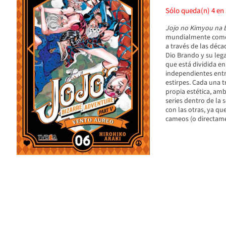
Sólo queda(n)
4
en 
Jojo no Kimyou na
mundialmente co
a través de las déc
Dio Brando y su lega
que está dividida en
independientes entr
estirpes. Cada una t
propia estética, amb
series dentro de la 
con las otras, ya q
cameos (o directame