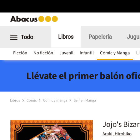
Libros
Papelería
Jugu
Todo
Ficción
No ficción
Juvenil
Infantil
Cómic y Manga
L
Llévate el primer balón of
Libros
Cómic
Cómic y manga
Seinen Manga
Jojo's Biza
Araki, Hirohiko