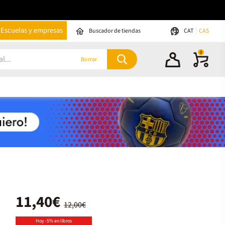
Escuelas y empresas
Buscador de tiendas
CAT
CAS
0
Borrar
11,40€
12,00€
Hoy -5% en libros