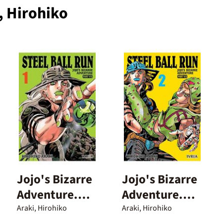
, Hirohiko
Jojo's Bizarre
Jojo's Bizarre
Adventure.
Adventure.
Parte 7. Steel
Parte 7. Steel
Araki, Hirohiko
Araki, Hirohiko