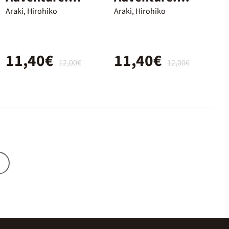
Parte 7. Steel
Parte 7. Steel
Araki, Hirohiko
Araki, Hirohiko
Ball Run 11
Ball Run 10
11,40€
11,40€
12,00€
12,00€