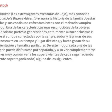
stock
 Bouken
(Las extravagantes aventuras de Jojo), más conocida
mo
JoJo's Bizarre Adventure
, narra la historia de la familia Joestar
adas y sus continuos enfrentamientos con el malvado vampiro
do. Una de las características más reconocibles de la obra es
 distintas partes o generaciones, totalmente autoconclusivas e
e sí aunque conectadas por la sangre, sudor y lágrimas de sus
ranscurre en un tiempo y lugar distintos, y hasta gozan de su
ientación y temática particular. De este modo, cada una de las
serie puede disfrutarse por separado, y a su vez complementarse
ue es muy común ver a los supervivientes de cada saga haciendo
nte coprotagonizando) alguna de las siguientes.