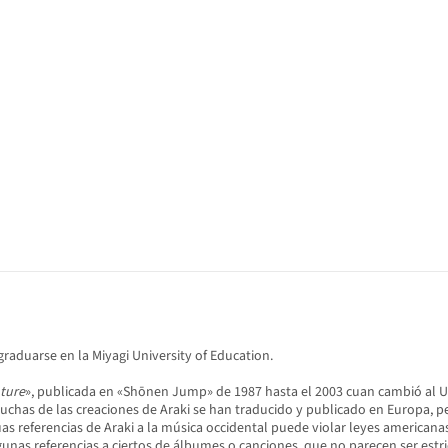
graduarse en la Miyagi University of Education.
nture
», publicada en «Shōnen Jump» de 1987 hasta el 2003 cuan cambió al Ult
Muchas de las creaciones de Araki se han traducido y publicado en Europa, 
as referencias de Araki a la música occidental puede violar leyes americana
unas referencias a ciertos de álbumes o canciones, que no parecen ser estr