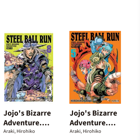
Jojo's Bizarre
Jojo's Bizarre
Adventure.
Adventure.
Parte 7. Steel
Parte 7. Steel
Araki, Hirohiko
Araki, Hirohiko