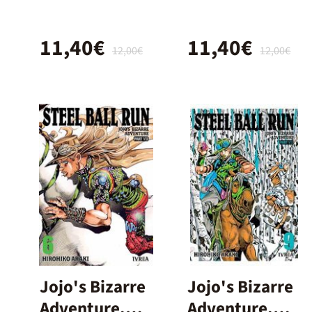
Ball Run 07
Ball Run 03
11,40€
11,40€
12,00€
12,00€
Jojo's Bizarre
Jojo's Bizarre
Adventure.
Adventure.