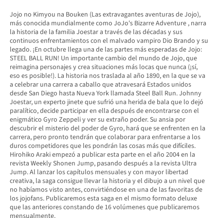
Jojo no Kimyou na Bouken (Las extravagantes aventuras de Jojo),
más conocida mundialmente como JoJo's Bizarre Adventure , narra
la historia de la familia Joestar a través de las décadas y sus
continuos enfrentamientos con el malvado vampiro Dio Brando y su
legado. ¡En octubre llega una de las partes más esperadas de Jojo:
STEEL BALL RUN! Un importante cambio del mundo de Jojo, que
reimagina personajes y crea situaciones más locas que nunca (¡sí,
eso es posible!). La historia nos traslada al año 1890, en la que se va
a celebrar una carrera a caballo que atravesará Estados unidos
desde San Diego hasta Nueva York llamada Steel Ball Run. Johnny
Joestar, un experto jinete que sufrió una herida de bala que lo dejó
paralítico, decide participar en ella después de encontrarse con el
enigmático Gyro Zeppeli y ver su extraño poder. Su ansia por
descubrir el misterio del poder de Gyro, hará que se enfrenten en la
carrera, pero pronto tendrán que colaborar para enfrentarse a los
duros competidores que les pondrán las cosas más que difíciles.
Hirohiko Araki empezó a publicar esta parte en el año 2004 en la
revista Weekly Shonen Jump, pasando después a la revista Ultra
Jump. Al lanzar los capítulos mensuales y con mayor libertad
creativa, la saga consigue llevar la historia y el dibujo a un nivel que
no habíamos visto antes, convirtiéndose en una de las favoritas de
los jojofans. Publicaremos esta saga en el mismo formato deluxe
que las anteriores constando de 16 volúmenes que publicaremos
mensualmente.