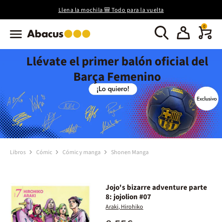
Llena la mochila 🎒 Todo para la vuelta
0
Llévate el primer balón oficial del
Barça Femenino
Libros
Cómic
Cómic y manga
Shonen Manga
Jojo's bizarre adventure parte
8: jojolion #07
Araki, Hirohiko