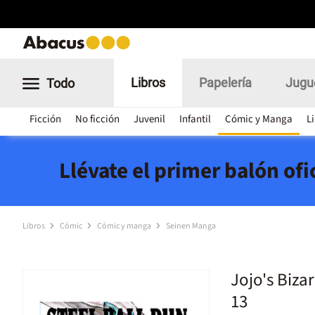
Libros
Papelería
Jugu
Todo
Ficción
No ficción
Juvenil
Infantil
Cómic y Manga
L
Llévate el primer balón of
Libros
Cómic
Cómic y manga
Seinen Manga
Jojo's Bizar
13