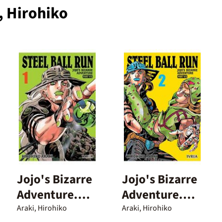
, Hirohiko
Jojo's Bizarre
Jojo's Bizarre
Adventure.
Adventure.
Parte 7. Steel
Parte 7. Steel
Araki, Hirohiko
Araki, Hirohiko