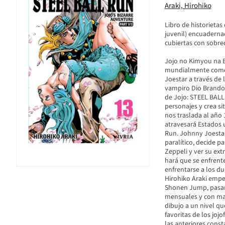
Araki, Hirohiko
Libro de historietas
juvenil) encuaderna
cubiertas con sobrec
Jojo no Kimyou na B
mundialmente como Jo
Joestar a través de
vampiro Dio Brando 
de Jojo: STEEL BAL
personajes y crea sit
nos traslada al año 
atravesará Estados 
Run. Johnny Joestar,
paralítico, decide p
Zeppeli y ver su ext
hará que se enfrent
enfrentarse a los du
Hirohiko Araki empez
Shonen Jump, pasand
mensuales y con mayo
dibujo a un nivel qu
favoritas de los jo
las anteriores con