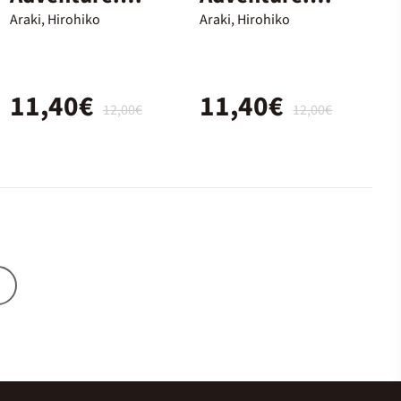
Parte 7. Steel
Parte 7. Steel
Araki, Hirohiko
Araki, Hirohiko
Ball Run 11
Ball Run 10
11,40€
11,40€
12,00€
12,00€