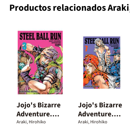
Productos relacionados Araki
Jojo's Bizarre
Jojo's Bizarre
Adventure.
Adventure.
Parte 7. Steel
Parte 7. Steel
Araki, Hirohiko
Araki, Hirohiko