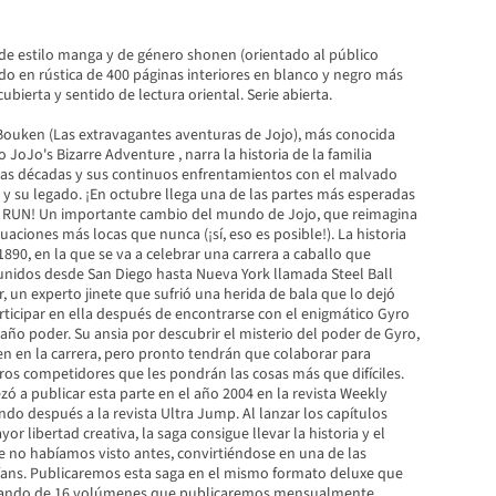
 de estilo manga y de género shonen (orientado al público
do en rústica de 400 páginas interiores en blanco y negro más
ubierta y sentido de lectura oriental. Serie abierta.
ouken (Las extravagantes aventuras de Jojo), más conocida
Jo's Bizarre Adventure , narra la historia de la familia
 las décadas y sus continuos enfrentamientos con el malvado
y su legado. ¡En octubre llega una de las partes más esperadas
L RUN! Un importante cambio del mundo de Jojo, que reimagina
uaciones más locas que nunca (¡sí, eso es posible!). La historia
1890, en la que se va a celebrar una carrera a caballo que
unidos desde San Diego hasta Nueva York llamada Steel Ball
 un experto jinete que sufrió una herida de bala que lo dejó
articipar en ella después de encontrarse con el enigmático Gyro
raño poder. Su ansia por descubrir el misterio del poder de Gyro,
en en la carrera, pero pronto tendrán que colaborar para
ros competidores que les pondrán las cosas más que difíciles.
ó a publicar esta parte en el año 2004 en la revista Weekly
o después a la revista Ultra Jump. Al lanzar los capítulos
r libertad creativa, la saga consigue llevar la historia y el
e no habíamos visto antes, convirtiéndose en una de las
jofans. Publicaremos esta saga en el mismo formato deluxe que
stando de 16 volúmenes que publicaremos mensualmente.