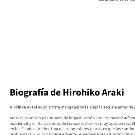
Biografía de Hirohiko Araki
Hirohiko Araki
es un artista manga japonés. Dejó la escuela antes de 
Araki es conocido por su serie de larga duración «
JoJo's Bizarre Adve
occidental y en Italia, ambas de las cuales Araki es muy apasionado. 
en los Estados Unidos. Una de las populares teorías es que las continu
problema con
JoJo's Bizarre Adventure
mediante la sustitución de alg