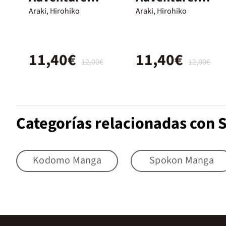
parte 5 vento
Parte 7. Steel
Araki, Hirohiko
Araki, Hirohiko
aureo
Ball Run 09
11,40€
11,40€
12,00€
12,00€
Categorías relacionadas con
Kodomo Manga
Spokon Manga