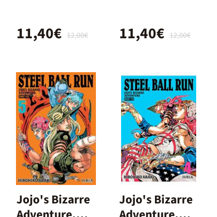
Ball Run 01
Ball Run 02
11,40€
11,40€
12,00€
12,00€
Jojo's Bizarre
Jojo's Bizarre
Adventure.
Adventure.