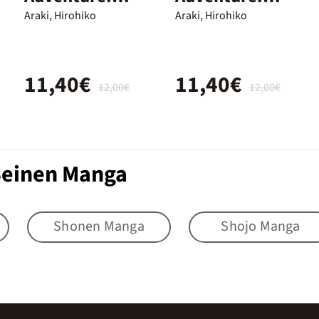
Parte 7. Steel
Parte 7. Steel
Araki, Hirohiko
Araki, Hirohiko
Ball Run 05
Ball Run 04
11,40€
11,40€
12,00€
12,00€
 Seinen Manga
Shonen Manga
Shojo Manga