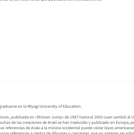
graduarse en la Miyagi University of Education.
nture
», publicada en «Shōnen Jump» de 1987 hasta el 2003 cuan cambió al Ult
Muchas de las creaciones de Araki se han traducido y publicado en Europa, 
as referencias de Araki a la música occidental puede violar leyes americana
unas referencias a ciertos de álbumes o canciones, que no parecen ser estr