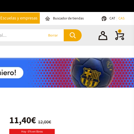
Escuelas y empresas
Buscador de tiendas
CAT
CAS
0
Borrar
11,40€
12,00€
Hoy -5% en libros