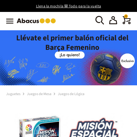
Llena la mochila 🎒 Todo para la vuelta
0
Llévate el primer balón oficial del
Barça Femenino
Juguetes
Juegos de Mesa
Juegos de Lógica