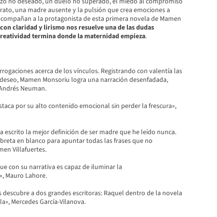
azo no deseado, un duelo no superado, el miedo al compromiso
trato, una madre ausente y la pulsión que crea emociones a
 acompañan a la protagonista de esta primera novela de Mamen
con claridad y lirismo nos resuelve una de las dudas
a creatividad termina donde la maternidad empieza
.
rrogaciones acerca de los vínculos. Registrando con valentía las
 deseo, Mamen Monsoriu logra una narración desenfadada,
, Andrés Neuman.
taca por su alto contenido emocional sin perder la frescura»,
escrito la mejor definición de ser madre que he leído nunca.
ibreta en blanco para apuntar todas las frases que no
men Villafuertes.
e con su narrativa es capaz de iluminar la
a», Mauro Lahore.
 descubre a dos grandes escritoras: Raquel dentro de la novela
la», Mercedes García-Vilanova.