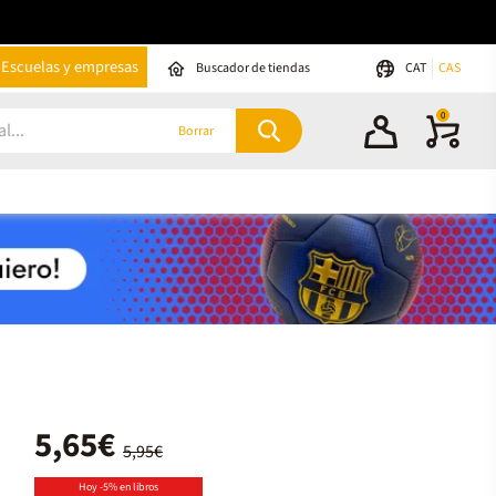
Escuelas y empresas
Buscador de tiendas
CAT
CAS
0
Borrar
5,65€
5,95€
Hoy -5% en libros