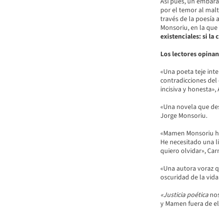
Así pues, un embar
por el temor al mal
través de la poesía
Monsoriu, en la que
existenciales: si l
Los lectores opinan
«Una poeta teje inte
contradicciones del
incisiva y honesta»
«Una novela que des
Jorge Monsoriu.
«Mamen Monsoriu ha 
He necesitado una l
quiero olvidar», Car
«Una autora voraz qu
oscuridad de la vid
«Justicia poética
nos
y Mamen fuera de el