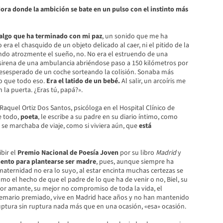
ora donde la ambición se bate en un pulso con el instinto más
algo que ha terminado con mi paz
, un sonido que me ha
 era el chasquido de un objeto delicado al caer, ni el pitido de la
do atrozmente el sueño, no. No era el estruendo de una
a sirena de una ambulancia abriéndose paso a 150 kilómetros por
 desesperado de un coche sorteando la colisión. Sonaba más
o que todo eso.
Era el latido de un bebé.
Al salir, un arcoíris me
la puerta. ¿Eras tú, papá?».
Raquel Ortiz Dos Santos, psicóloga en el Hospital Clínico de
e todo,
poeta
, le escribe a su padre en su diario íntimo, como
 se marchaba de viaje, como si viviera aún, que
está
bir el
Premio Nacional de Poesía Joven
por su libro
Madrid
y
ento para plantearse ser madre
, pues, aunque siempre ha
maternidad no era lo suyo, al estar encinta muchas certezas se
omo el hecho de que el padre de lo que ha de venir o no, Biel, su
or amante, su mejor no compromiso de toda la vida, el
emario premiado, vive en Madrid hace años y no han mantenido
uptura sin ruptura nada más que en una ocasión, «esa» ocasión.