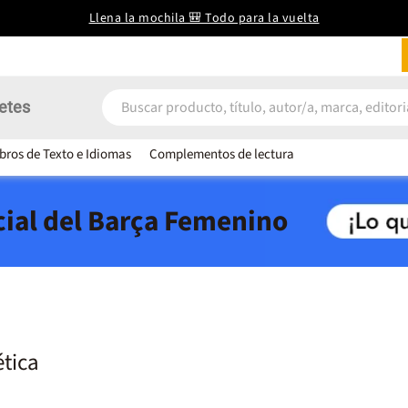
Llena la mochila 🎒 Todo para la vuelta
etes
ibros de Texto e Idiomas
Complementos de lectura
icial del Barça Femenino
ética