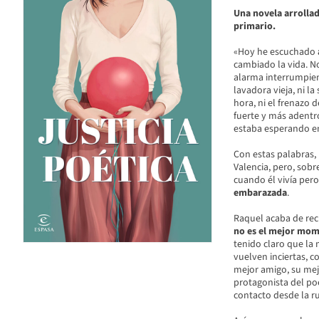
Una novela arrollad
primario.
«Hoy he escuchado
cambiado la vida. No
alarma interrumpien
lavadora vieja, ni l
hora, ni el frenazo
fuerte y más adentr
estaba esperando en 
Con estas palabras, 
Valencia, pero, sobr
cuando él vivía pero
embarazada
.
Raquel acaba de reci
no es el mejor mom
tenido claro que la 
vuelven inciertas, c
mejor amigo, su mej
protagonista del po
contacto desde la r