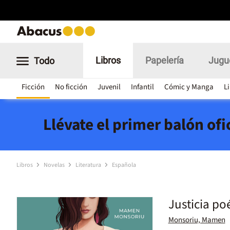
Libros
Papelería
Jugu
Todo
Ficción
No ficción
Juvenil
Infantil
Cómic y Manga
L
Llévate el primer balón of
Libros
Novelas
Literatura
Española
Justicia po
Monsoriu, Mamen