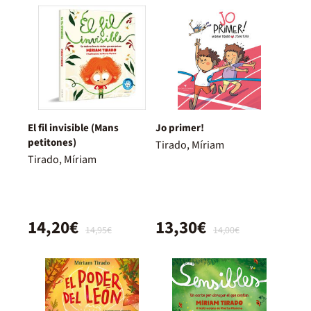
El fil invisible (Mans
Jo primer!
petitones)
Tirado, Míriam
Tirado, Míriam
14,20€
13,30€
14,95€
14,00€