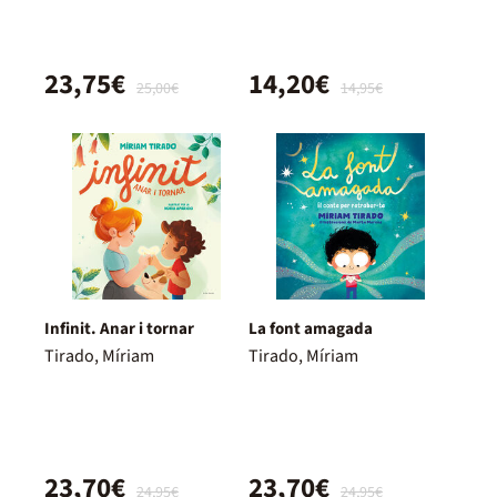
23,75€
14,20€
25,00€
14,95€
Infinit. Anar i tornar
La font amagada
Tirado, Míriam
Tirado, Míriam
23,70€
23,70€
24,95€
24,95€