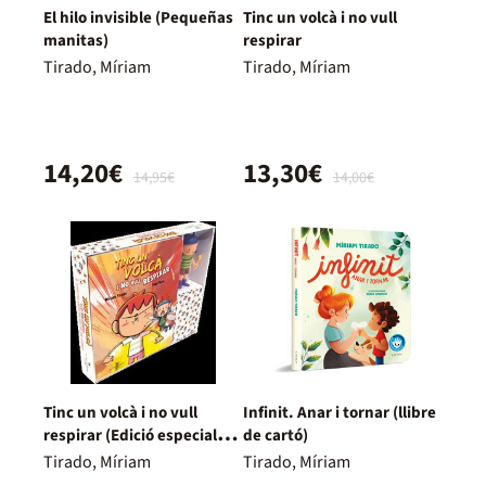
El hilo invisible (Pequeñas
Tinc un volcà i no vull
manitas)
respirar
Tirado, Míriam
Tirado, Míriam
14,20€
13,30€
14,95€
14,00€
Tinc un volcà i no vull
Infinit. Anar i tornar (llibre
respirar (Edició especial
de cartó)
llibre + figura)
Tirado, Míriam
Tirado, Míriam