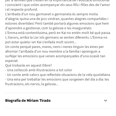
per a famílies que creuen en la importància de l'educació emocional
i conscient i que volen acompanyar els seus fills i filles des de l'amor
i el respecte profund.
L'arribada d'un nou germanet o germaneta és sempre motiu
d'alegria: quina una de jocs vindran, quantes alegries compartides i
estones divertides! Però també portarà algunes emocions que hem
d'aprendre a gestionar, com la gelosia o les inseguretats.
L'Emma està contentíssima, però en Kai no entén molt bé què passa.
I, llavors, arriba la Lia i els germans se senten diferents. L'Emma no
pot estar quieta i en Kai s'enfada molt sovint...
Un conte perquè pares, mares, nens i nenes tinguin les eines per
afrontar l'arribada d'un nou membre a la família i aprenguin a
surfejar les emocions que venen acompanyades d'una ocasió tan
especial.
Què trobaràs en aquest llibre?
- Una col·lecció amb il·lustracions a tot color
- Un conte amb valors que reflecteix situacions de la vida quotidiana
- Una eina per treballar les emocions que sorgeixen del dia a dia: les
frustracions, els nervis, la gelosia...
Biografía de Míriam Tirado