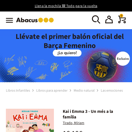
Llena la mochila 🎒 Todo para la vuelta
0
Llévate el primer balón oficial del
Barça Femenino
Libros Infantiles
Libros para aprender
Medio natural
Las emociones
Kai i Emma 3 - Un més a la
família
Tirado, Míriam