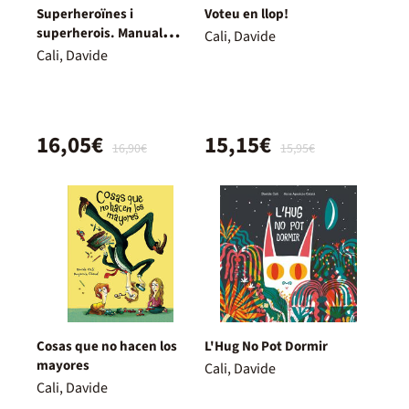
Superheroïnes i
Voteu en llop!
superherois. Manual
Cali, Davide
d'instruccions
Cali, Davide
16,05€
15,15€
16,90€
15,95€
Cosas que no hacen los
L'Hug No Pot Dormir
mayores
Cali, Davide
Cali, Davide