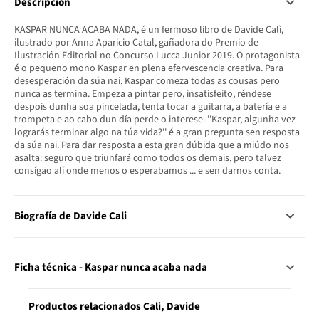
Descripción
KASPAR NUNCA ACABA NADA, é un fermoso libro de Davide Calì,
ilustrado por Anna Aparicio Catal, gañadora do Premio de
Ilustración Editorial no Concurso Lucca Junior 2019. O protagonista
é o pequeno mono Kaspar en plena efervescencia creativa. Para
desesperación da súa nai, Kaspar comeza todas as cousas pero
nunca as termina. Empeza a pintar pero, insatisfeito, réndese
despois dunha soa pincelada, tenta tocar a guitarra, a batería e a
trompeta e ao cabo dun día perde o interese. ''Kaspar, algunha vez
lograrás terminar algo na túa vida?'' é a gran pregunta sen resposta
da súa nai. Para dar resposta a esta gran dúbida que a miúdo nos
asalta: seguro que triunfará como todos os demais, pero talvez
consígao alí onde menos o esperabamos ... e sen darnos conta.
Biografía de Davide Cali
Ficha técnica - Kaspar nunca acaba nada
Productos relacionados Cali, Davide