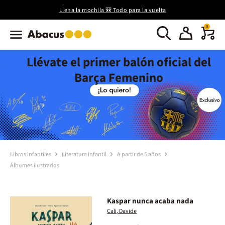
Llena la mochila 🎒 Todo para la vuelta
0
Llévate el primer balón oficial del
Barça Femenino
Libros Infantiles
Literatura infantil
A partir de 5 años
Álbumes ilustrados
Kaspar nunca acaba nada
Cali, Davide