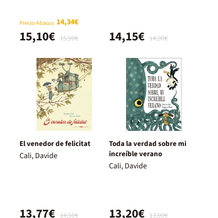
14,34€
Precio Abacus
15,10€
14,15€
15,90€
14,90€
El venedor de felicitat
Toda la verdad sobre mi
increíble verano
Cali, Davide
Cali, Davide
13,77€
13,20€
14,50€
13,90€