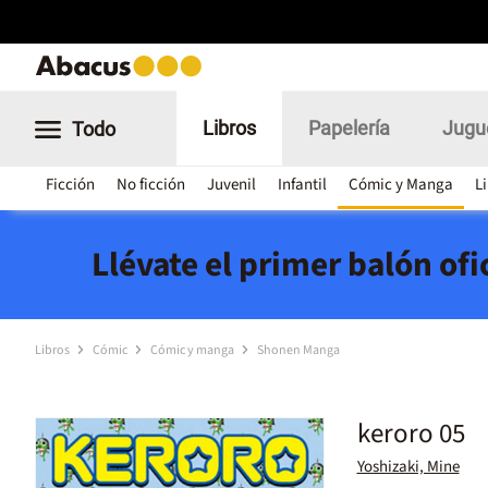
Libros
Papelería
Jugu
Todo
Ficción
No ficción
Juvenil
Infantil
Cómic y Manga
L
Llévate el primer balón of
Libros
Cómic
Cómic y manga
Shonen Manga
keroro 05
Yoshizaki, Mine