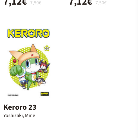
7,12€
7,12€
7,50€
7,50€
Keroro 23
Yoshizaki, Mine