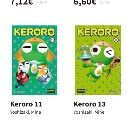
7,12€
6,60€
7,50€
6,95€
Keroro 11
Keroro 13
Yoshizaki, Mine
Yoshizaki, Mine