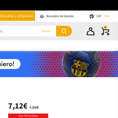
Escuelas y empresas
Buscador de tiendas
CAT
CAS
0
Borrar
7,12€
7,50€
Hoy -5% en libros