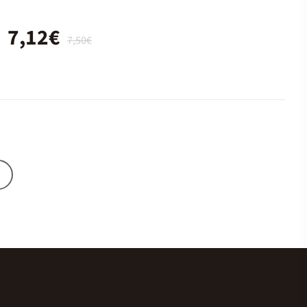
7,12€
7,50€