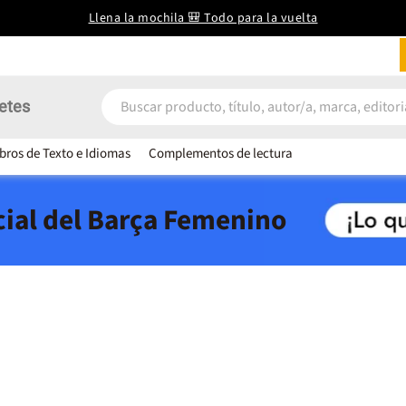
Llena la mochila 🎒 Todo para la vuelta
etes
ibros de Texto e Idiomas
Complementos de lectura
icial del Barça Femenino