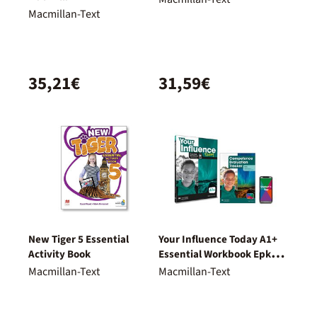
Macmillan-Text
35,21€
31,59€
New Tiger 5 Essential
Your Influence Today A1+
Activity Book
Essential Workbook Epk
(Edición En Inglés)
Macmillan-Text
Macmillan-Text