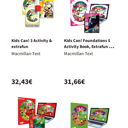
Kids Can! 3 Activity &
Kids Can! Foundations 5
extrafun
Activity Book, Extrafun &
Pupil's App: Con Acceso A
Macmillan-Text
Macmillan-Text
La Versión Digital
32,43€
31,66€