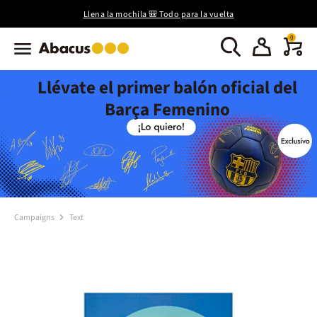
Llena la mochila 🎒 Todo para la vuelta
0
Llévate el primer balón oficial del
Barça Femenino
Campaigns
Text