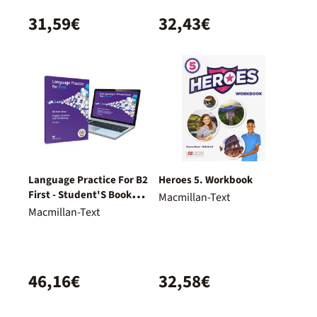
31,59€
32,43€
Language Practice For B2
Heroes 5. Workbook
First - Student'S Book
Macmillan-Text
Without Answer Key. New
Macmillan-Text
Ebook Component
Included.
46,16€
32,58€