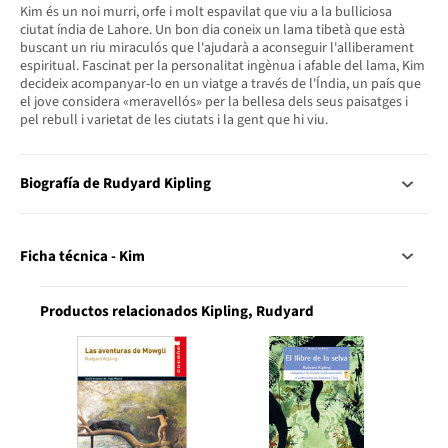
Kim és un noi murri, orfe i molt espavilat que viu a la bulliciosa
ciutat índia de Lahore. Un bon dia coneix un lama tibetà que està
buscant un riu miraculós que l'ajudarà a aconseguir l'alliberament
espiritual. Fascinat per la personalitat ingènua i afable del lama, Kim
decideix acompanyar-lo en un viatge a través de l'Índia, un país que
el jove considera «meravellós» per la bellesa dels seus paisatges i
pel rebull i varietat de les ciutats i la gent que hi viu.
Biografía de Rudyard Kipling
Ficha técnica - Kim
Productos relacionados Kipling, Rudyard