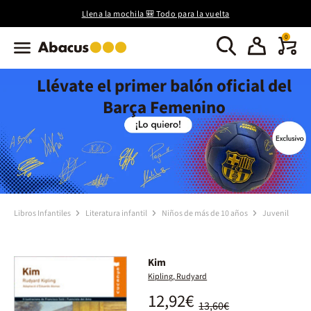
Llena la mochila 🎒 Todo para la vuelta
0
Llévate el primer balón oficial del
Barça Femenino
Libros Infantiles
Literatura infantil
Niños de más de 10 años
Juvenil
Kim
Kipling, Rudyard
12,92€
13,60€