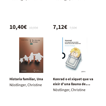
10,40€
7,12€
10,95€
7,50€
Historia familiar, Una
Konrad o el xiquet que va
eixir d'una llauna de
Nöstlinger, Christine
conserves
Nöstlinger, Christine