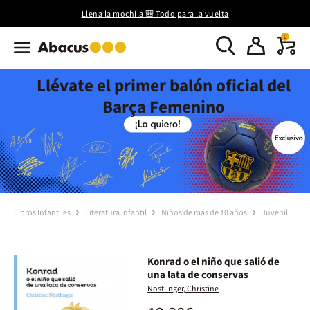
Llena la mochila 🎒 Todo para la vuelta
0
Llévate el primer balón oficial del
Barça Femenino
Libros Infantiles
Literatura infantil
Niños de más de 10 años
Juvenil
Konrad o el niño que salió de
una lata de conservas
Nöstlinger, Christine