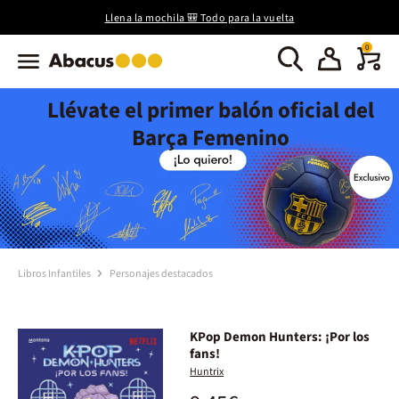
Llena la mochila 🎒 Todo para la vuelta
0
Llévate el primer balón oficial del
Barça Femenino
Libros Infantiles
Personajes destacados
KPop Demon Hunters: ¡Por los
fans!
Huntrix