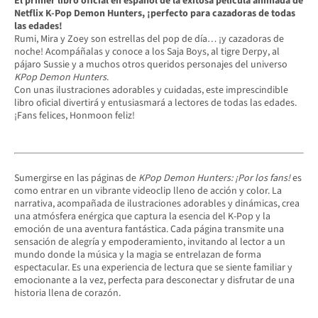
El primer libro oficial en español de la exitosa película animada de
Netflix K-Pop Demon Hunters, ¡perfecto para cazadoras de todas
las edades!
Rumi, Mira y Zoey son estrellas del pop de día… ¡y cazadoras de
noche! Acompáñalas y conoce a los Saja Boys, al tigre Derpy, al
pájaro Sussie y a muchos otros queridos personajes del universo
KPop Demon Hunters
.
Con unas ilustraciones adorables y cuidadas, este imprescindible
libro oficial divertirá y entusiasmará a lectores de todas las edades.
¡Fans felices, Honmoon feliz!
Sumergirse en las páginas de
KPop Demon Hunters: ¡Por los fans!
es
como entrar en un vibrante videoclip lleno de acción y color. La
narrativa, acompañada de ilustraciones adorables y dinámicas, crea
una atmósfera enérgica que captura la esencia del K-Pop y la
emoción de una aventura fantástica. Cada página transmite una
sensación de alegría y empoderamiento, invitando al lector a un
mundo donde la música y la magia se entrelazan de forma
espectacular. Es una experiencia de lectura que se siente familiar y
emocionante a la vez, perfecta para desconectar y disfrutar de una
historia llena de corazón.