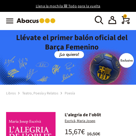
Llena la mochila 🎒 Todo para la vuelta
0
Llévate el primer balón oficial del
Barça Femenino
Libros
Teatro, Poesía y Relatos
Poesía
L'alegria de l'oblit
Escrivà, Maria Josep
15,67€
16,50€