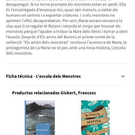
desaparegut. Si no torna prompte els monstres estan en perill. Ella
és l'encarregada d'ensenyar-los, quan són menuts, a visitar els
humans en somnis i a espantar criatures. I si els monstres no
aprenen l'ofici, desapareixeran. Per sort, Maria encara conserva la
clau que li va regalar el Butoni i recorda el conjur per invocar els
monstres perquè l'ajuden a trobar la Mare dels Vents i tornar a obrir
l'escola. Després d'Els amics del Butoni, el primer conte de la
col·lecció ''Els amics dels monstres'' continua l'aventura de Maria, la
protagonista de La Maria no té por, amb una nova història, L'escola
dels monstres.
Ficha técnica - L'escola dels Monstres
Productos relacionados Gisbert, Francesc