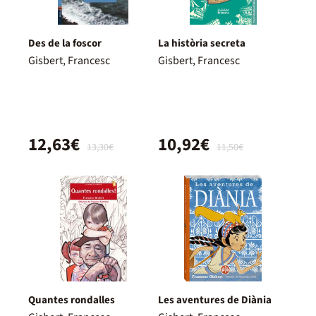
Des de la foscor
La història secreta
Gisbert, Francesc
Gisbert, Francesc
12,63€
10,92€
13,30€
11,50€
Quantes rondalles
Les aventures de Diània