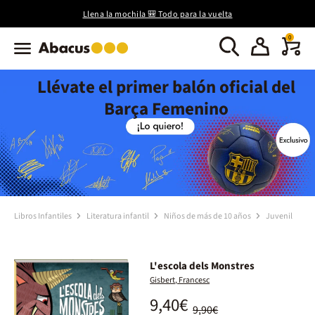
Llena la mochila 🎒 Todo para la vuelta
0
Llévate el primer balón oficial del
Barça Femenino
Libros Infantiles
Literatura infantil
Niños de más de 10 años
Juvenil
L'escola dels Monstres
Gisbert, Francesc
9,40€
9,90€