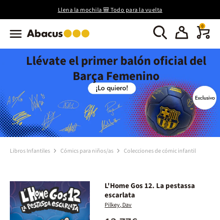
Llena la mochila 🎒 Todo para la vuelta
0
Llévate el primer balón oficial del
Barça Femenino
Libros Infantiles
Cómics para niños/as
Colecciones de cómic infantil
L'Home Gos 12. La pestassa
escarlata
Pilkey, Dav