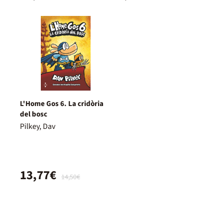
L'Home Gos 6. La cridòria
del bosc
Pilkey, Dav
13,77€
14,50€