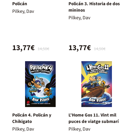
Policán
Policán 3. Historia de dos
mininos
Pilkey, Dav
Pilkey, Dav
13,77€
13,77€
14,50€
14,50€
Policán 4. Policán y
L'Home Gos 11. Vint mil
Chikigato
puces de viatge submarí
Pilkey, Dav
Pilkey, Dav