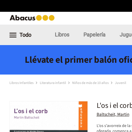
Libros
Papelería
Jugu
Todo
Llévate el primer balón of
Libros Infantiles
Literatura infantil
Niños de más de 10 años
Juvenil
L'os i el cor
Baltscheit, Martin
L'os s'avorreix de l
ofegada, comença a a