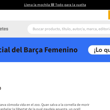
Llena la mochila 🎒 Todo para la vuelta
etes
icial del Barça Femenino
b
a seva còmoda vida en el zoo. Quan salva a la cornella de morir
nhelar la llibertat de la qual gaudeix aquesta, un ocell