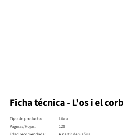
Ficha técnica - L'os i el corb
Tipo de producto:
Libro
Páginas/Hojas:
128
Edad recomendada:
A partir de 9 años