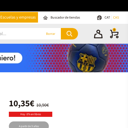
Escuelas y empresas
Buscador de tiendas
CAT
CAS
0
Borrar
10,35€
10,90€
Hoy -5% en libros
A partir de 9 años