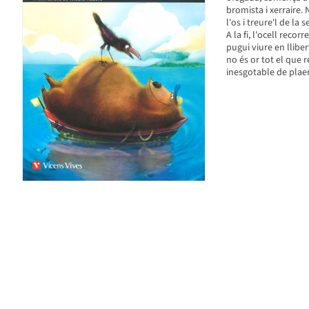
bromista i xerraire.
l'os i treure'l de la
A la fi, l'ocell reco
pugui viure en llibe
no és or tot el que r
inesgotable de plaer