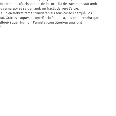
 No obstant això, els intents de la cornella de travar amistat amb
 seva amargor se salden amb un fracàs darrere l'altre.
rre a un eixelebrat remei: canviaran els seus cossos perquè l'os
rtat. Gràcies a aquesta experiència fabulosa, l'os comprendrà que
ellueix i que l'humor i l'amistat constitueixen una font
.