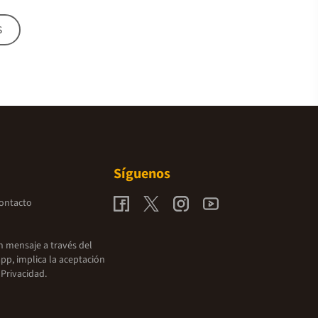
s
Síguenos
contacto
un mensaje a través del
pp, implica la aceptación
 Privacidad.