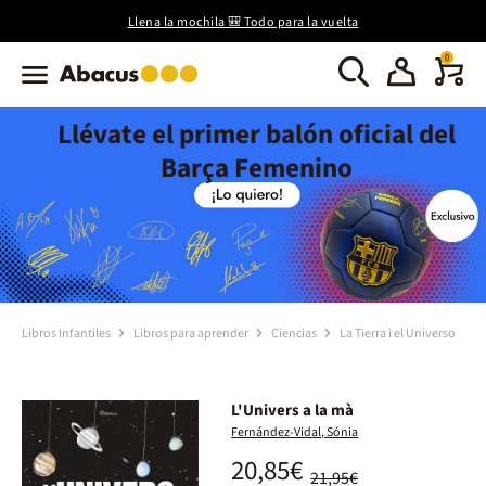
Llena la mochila 🎒 Todo para la vuelta
0
Llévate el primer balón oficial del
Barça Femenino
Libros Infantiles
Libros para aprender
Ciencias
La Tierra i el Universo
L'Univers a la mà
Fernández-Vidal, Sónia
20,85€
21,95€