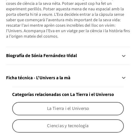
coses de ciència a la seva néta. Potser aquest cop ha fet un
experiment perillós. Potser aquesta mena de nau espacial amb la
porta oberta hi té a veure. L'Eva decideix entrar a la càpsula sense
saber que començarà l'aventura més important de la seva vida:
rescatar l'avi mentre aprèn coses increïbles del lloc on vivim:
l'Univers. Acompanya l'Eva en un viatge per la ciència i la història fins
a l'origen mateix del cosmos.
Biografía de Sónia Fernández-Vidal
Ficha técnica - L'Univers a la mà
Categorías relacionadas con La Tierra i el Universo
La Tierra i el Universo
Ciencias y tecnología