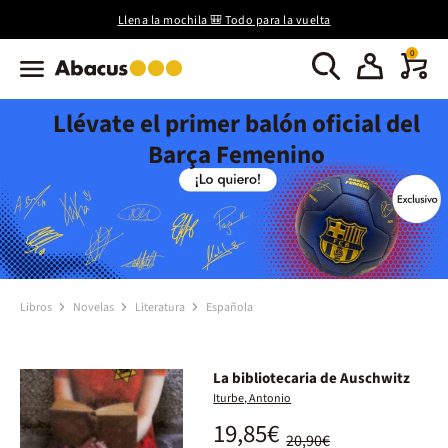
Llena la mochila 🎒 Todo para la vuelta
0
Llévate el primer balón oficial del
Barça Femenino
Libros
Novelas
Literatura
Española
La bibliotecaria de Auschwitz
Iturbe, Antonio
19,85€
20,90€