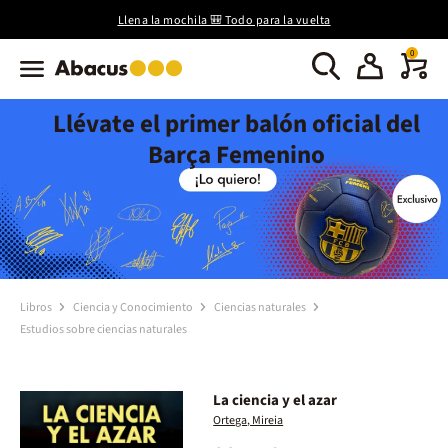
Llena la mochila 🎒 Todo para la vuelta
0
Llévate el primer balón oficial del
Barça Femenino
Libros
Ciencia y Conocimiento
Ciencias naturales
Estudios sobre ciencias naturales
La ciencia y el azar
Ortega, Mireia