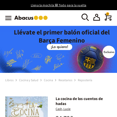
Llena la mochila 🎒 Todo para la vuelta
0
Llévate el primer balón oficial del
Barça Femenino
Libros
Cocina y Salud
Cocina
Recetarios
Repostería
La cocina de los cuentos de
hadas
Cash, Lucie