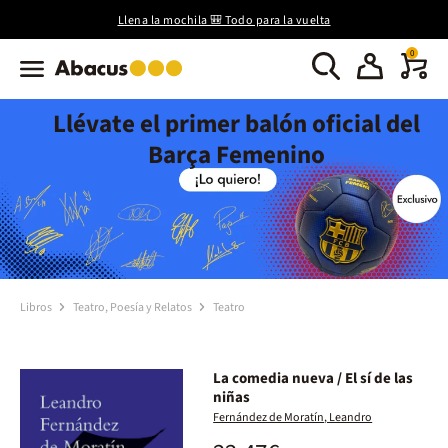
Llena la mochila 🎒 Todo para la vuelta
0
Llévate el primer balón oficial del
Barça Femenino
Libros
Teatro, Poesía y Relatos
Teatro
La comedia nueva / El sí de las
niñas
Fernández de Moratín, Leandro