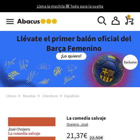
Llena la mochila 🎒 Todo para la vuelta
0
Llévate el primer balón oficial del
Barça Femenino
Libros
Novelas
Literatura
Española
La comedia salvaje
Ovejero, José
21,37€
22,50€