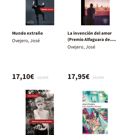
Mundo extraño
La invención del amor
(Premio Alfaguara de
Ovejero, José
novela 2013)
Ovejero, José
17,10€
17,95€
18,00€
18,90€