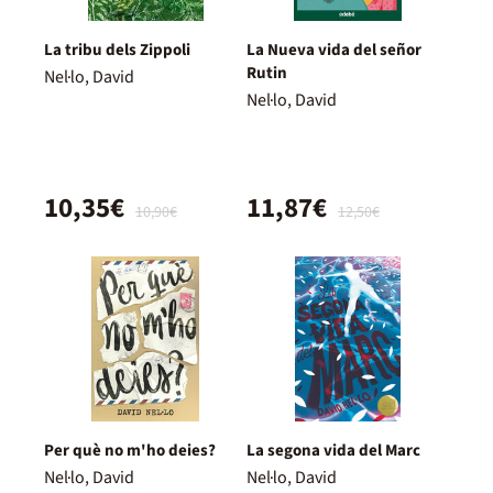
La tribu dels Zippoli
La Nueva vida del señor
Rutin
Nel·lo, David
Nel·lo, David
10,35€
11,87€
10,90€
12,50€
Per què no m'ho deies?
La segona vida del Marc
Nel·lo, David
Nel·lo, David