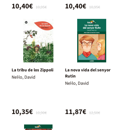
10,40€
10,40€
10,95€
10,95€
La tribu de los Zippoli
La nova vida del senyor
Rutin
Nel·lo, David
Nel·lo, David
10,35€
11,87€
10,90€
12,50€