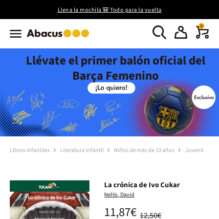
Llena la mochila 🎒 Todo para la vuelta
0
Llévate el primer balón oficial del
Barça Femenino
Libros Infantiles
Literatura infantil
Niños de más de 10 años
Juvenil
La crónica de Ivo Cukar
Nel·lo, David
11,87€
12,50€