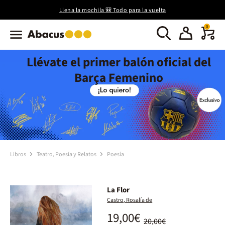
Llena la mochila 🎒 Todo para la vuelta
0
Llévate el primer balón oficial del
Barça Femenino
Libros
Teatro, Poesía y Relatos
Poesía
La Flor
Castro, Rosalía de
19,00€
20,00€