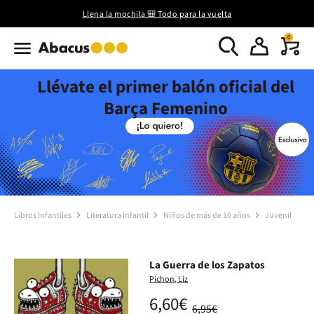
Llena la mochila 🎒 Todo para la vuelta
0
Llévate el primer balón oficial del
Barça Femenino
Libros Infantiles
Literatura infantil
Niños de más de 10 años
Juvenil
La Guerra de los Zapatos
Pichon, Liz
6,60€
6,95€