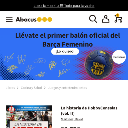
Llena la mochila 🎒 Todo para la vuelta
0
Llévate el primer balón oficial del
Barça Femenino
Libros
Cocina y Salud
Juegos y entretenimientos
La historia de HobbyConsolas
(vol. II)
Martínez, David