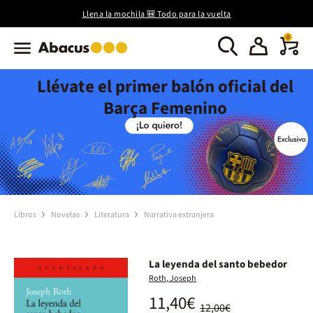
Llena la mochila 🎒 Todo para la vuelta
0
Llévate el primer balón oficial del
Barça Femenino
Libros
Novelas
Literatura
Narrativa extranjera
La leyenda del santo bebedor
Roth, Joseph
11,40€
12,00€