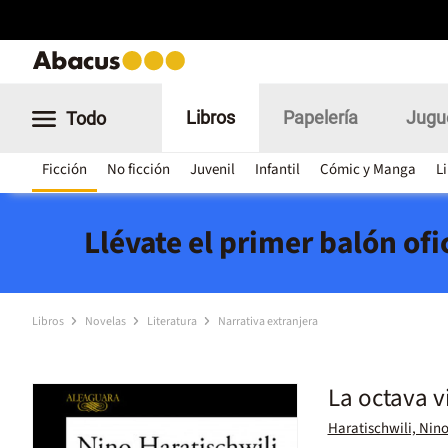
Libros
Papelería
Jugu
Todo
Ficción
No ficción
Juvenil
Infantil
Cómic y Manga
L
Llévate el primer balón of
Libros
Novelas
Literatura
Narrativa extranjera
La octava v
Haratischwili, Nin