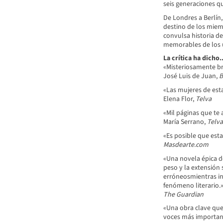
seis generaciones qu
De Londres a Berlín,
destino de los miemb
convulsa historia de
memorables de los 
La crítica ha dicho..
«Misteriosamente bre
José Luis de Juan,
B
«Las mujeres de esta
Elena Flor,
Telva
«Mil páginas que te 
María Serrano,
Telva
«Es posible que esta
Masdearte.com
«Una novela épica d
peso y la extensión 
erróneosmientras in
fenómeno literario.
The
Guardian
«Una obra clave que 
voces más important