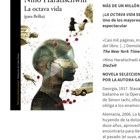
MÁS DE UN MILLÓN
¡
LA OCTAVA VIDA
SE
Uno de los mayores
espectacular
«Casi mil páginas, má
del libro. [...] Demo
The New York Time
«Nino Haratischwili 
Die
Zeit
NOVELA SELECCION
POR LA AUTORA G
Georgia, 1917. Stasia
bailarina en la Óper
de Simon Iachi, ofic
obliga a los enamor
Alemania, 2006. La bi
huyendo de la dolor
doce años, aprovech
encontrarla para lle
al pasado (el suyo, el