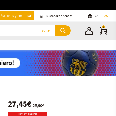
Escuelas y empresas
Buscador de tiendas
CAT
CAS
0
Borrar
27,45€
28,90€
Hoy -5% en libros