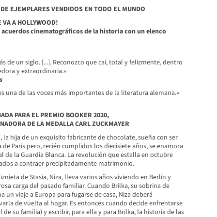
 DE EJEMPLARES VENDIDOS EN TODO EL MUNDO
 VA A HOLLYWOOD!
 acuerdos cinematográficos de la historia con un elenco
s de un siglo. [...]. Reconozco que caí, total y felizmente, dentro
ledora y extraordinaria.»
s
es una de las voces más importantes de la literatura alemana.»
ADA PARA EL PREMIO BOOKER 2020,
ANADORA DE LA MEDALLA CARL ZUCKMAYER
, la hija de un exquisito fabricante de chocolate, sueña con ser
a de París pero, recién cumplidos los diecisiete años, se enamora
ial de la Guardia Blanca. La revolución que estalla en octubre
ados a contraer precipitadamente matrimonio.
znieta de Stasia, Niza, lleva varios años viviendo en Berlín y
osa carga del pasado familiar. Cuando Brilka, su sobrina de
a un viaje a Europa para fugarse de casa, Niza deberá
varla de vuelta al hogar. Es entonces cuando decide enfrentarse
 de su familia) y escribir, para ella y para Brilka, la historia de las