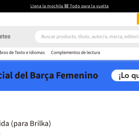
Llena la mochila 🎒 Todo para la vuelta
etes
ibros de Texto e Idiomas
Complementos de lectura
icial del Barça Femenino
ida (para Brilka)
o