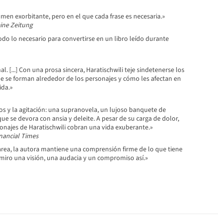
men exorbitante, pero en el que cada frase es necesaria.»
ine
Zeitung
odo lo necesario para convertirse en un libro leído durante
. [...] Con una prosa sincera, Haratischwili teje sindetenerse los
ue se forman alrededor de los personajes y cómo les afectan en
ida.»
aos y la agitación: una supranovela, un lujoso banquete de
 que se devora con ansia y deleite. A pesar de su carga de dolor,
sonajes de Haratischwili cobran una vida exuberante.»
nancial Times
area, la autora mantiene una comprensión firme de lo que tiene
dmiro una visión, una audacia y un compromiso así.»