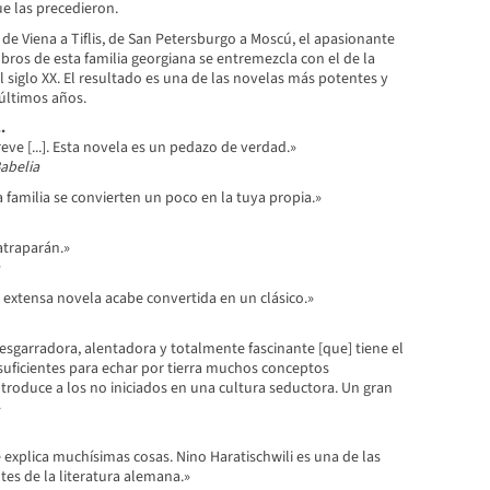
e las precedieron.
 de Viena a Tiflis, de San Petersburgo a Moscú, el apasionante
ros de esta familia georgiana se entremezcla con el de la
l siglo XX. El resultado es una de las novelas más potentes y
últimos años.
.
ve [...]. Esta novela es un pedazo de verdad.»
abelia
 familia se convierten un poco en la tuya propia.»
atraparán.»
 extensa novela acabe convertida en un clásico.»
esgarradora, alentadora y totalmente fascinante [que] tiene el
suficientes para echar por tierra muchos conceptos
troduce a los no iniciados en una cultura seductora. Un gran
»
explica muchísimas cosas. Nino Haratischwili es una de las
es de la literatura alemana.»