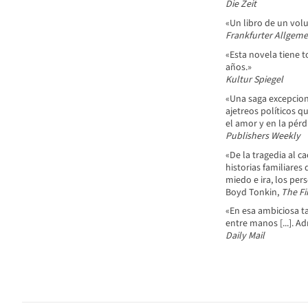
Die
Zeit
«Un libro de un volu
Frankfurter
Allgeme
«Esta novela tiene t
años.»
Kultur
Spiegel
«Una saga excepcional
ajetreos políticos q
el amor y en la pérd
Publishers
Weekly
«De la tragedia al c
historias familiares
miedo e ira, los per
Boyd Tonkin,
The
Fi
«En esa ambiciosa t
entre manos [...]. A
Daily Mail