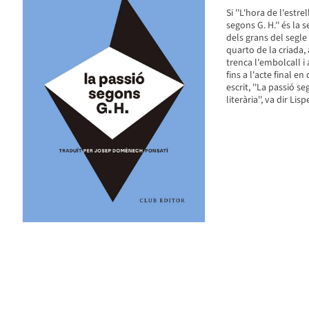
Si ''L'hora de l'estr
segons G. H.'' és la
dels grans del segle
quarto de la criada,
trenca l'embolcall i
fins a l'acte final en
escrit, ''La passió s
literària'', va dir Lisp