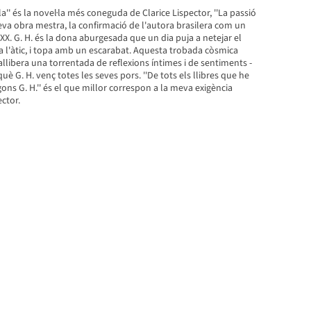
ella'' és la novel·la més coneguda de Clarice Lispector, ''La passió
 seva obra mestra, la confirmació de l'autora brasilera com un
 XX. G. H. és la dona aburgesada que un dia puja a netejar el
 a l'àtic, i topa amb un escarabat. Aquesta trobada còsmica
 allibera una torrentada de reflexions íntimes i de sentiments -
 què G. H. venç totes les seves pors. ''De tots els llibres que he
egons G. H.'' és el que millor correspon a la meva exigència
ector.