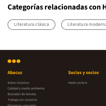
Categorías relacionadas con
Literatura clásica
Literatura modern
Abacus
Socias y socios
Sobre nosotros
Hazte socio/a
Calidad y medio ambiente
Buscador de tiendas
Trabaja con nosotros
Empresas y escuelas