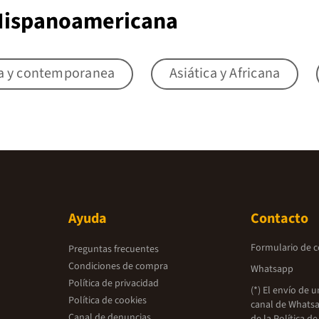
 Hispanoamericana
a y contemporanea
Asiática y Africana
Ayuda
Contacto
Formulario de 
Preguntas frecuentes
Condiciones de compra
Whatsapp
Política de privacidad
(*) El envío de 
Política de cookies
canal de Whatsa
Canal de denuncias
de la
Política de