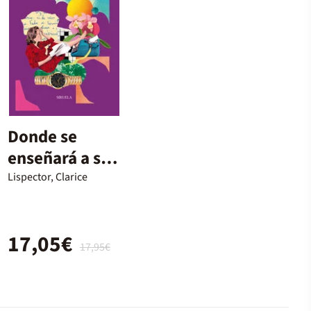
Donde se
enseñará a ser
feliz
Lispector, Clarice
17,05€
17,95€