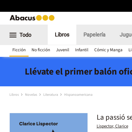
Libros
Papelería
Jugu
Todo
Ficción
No ficción
Juvenil
Infantil
Cómic y Manga
L
Llévate el primer balón of
Libros
Novelas
Literatura
Hispanoamericana
La passió s
Lispector, Clarice