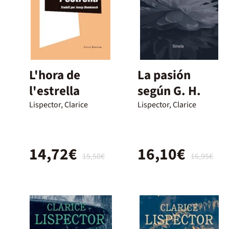
L'hora de
La pasión
l'estrella
según G. H.
Lispector, Clarice
Lispector, Clarice
14,72€
16,10€
15,50€
16,95€