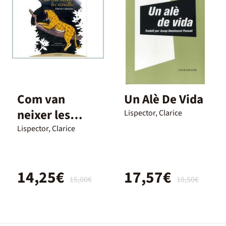
Com van
Un Alè De Vida
neixer les
Lispector, Clarice
estrelles
Lispector, Clarice
14,25€
17,57€
15,00€
18,50€