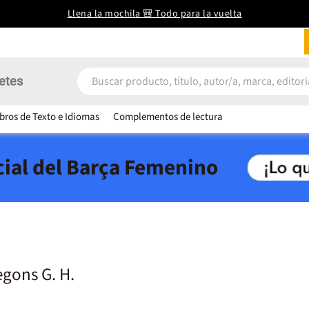
Llena la mochila 🎒 Todo para la vuelta
etes
ibros de Texto e Idiomas
Complementos de lectura
icial del Barça Femenino
egons G. H.