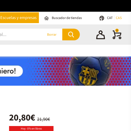
Escuelas y empresas
Buscador de tiendas
CAT
CAS
0
Borrar
20,80€
21,90€
Hoy -5% en libros