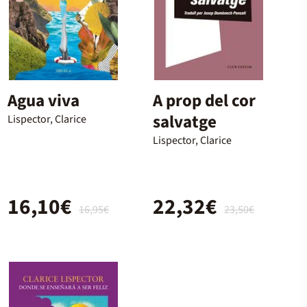
Agua viva
A prop del cor
salvatge
Lispector, Clarice
Lispector, Clarice
16,10€
22,32€
16,95€
23,50€