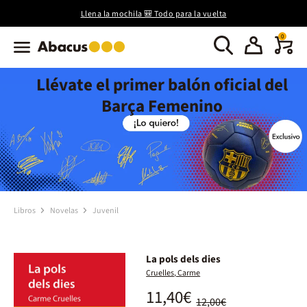
Llena la mochila 🎒 Todo para la vuelta
0
Llévate el primer balón oficial del
Barça Femenino
Libros
Novelas
Juvenil
La pols dels dies
Cruelles, Carme
11,40€
12,00€