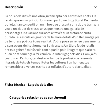
Descripción
La pols dels dies és una obra juvenil apta per a totes les edats. Els
relats, que en un principi formaven part d'un blog titulat De menta i
poliol, s'han convertit en un llibre que presenta una doble trama: la
veu d'un xiquet de tretze anys que mostra una galeria de
personatges i situacions curioses a través d'un dietari de curta
durada i els escrits enigmàtics de la mare dotats d'un llenguatge ple
de tendresa poètica i crua realitat. L'obra posa en relleu pensaments
o sensacions del tot humanes i universals. Un llibre fet de retalls
petits o gairebé minúsculs com aquella pols lleugera que s'aixeca
quan hom comença a fer camí en la ruta fugaç dels dies. Com ja és
costum en l'autora, cal destacar també la profusió de referents
literaris de tots els temps i totes les cultures i un homenatge
remarcable a diversos escrits periodístics d'autors d'actualitat.
Ficha técnica - La pols dels dies
Categorías relacionadas con Juvenil