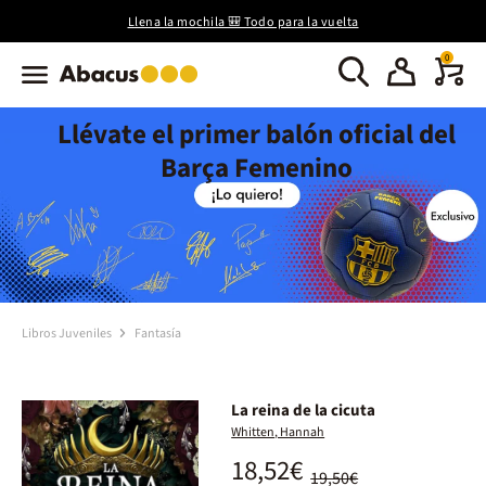
Llena la mochila 🎒 Todo para la vuelta
0
Llévate el primer balón oficial del
Barça Femenino
Libros Juveniles
Fantasía
La reina de la cicuta
Whitten, Hannah
18,52€
19,50€