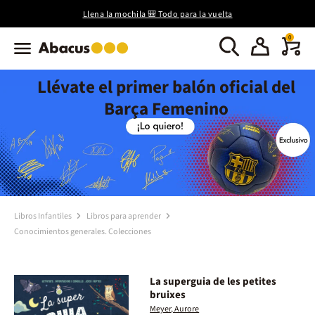
Llena la mochila 🎒 Todo para la vuelta
0
Llévate el primer balón oficial del
Barça Femenino
Libros Infantiles
Libros para aprender
Conocimientos generales. Colecciones
La superguia de les petites
bruixes
Meyer, Aurore