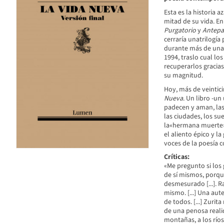
Esta es la historia 
mitad de su vida. En
Purgatorio
y
Antepa
cerraría unatrilogía
durante más de una 
1994, traslo cual lo
recuperarlos gracias 
su magnitud.
Hoy, más de veintici
Nueva
. Un libro -u
padecen y aman, las
las ciudades, los s
la«hermana muerte» 
el aliento épico y l
voces de la poesía
Críticas:
«Me pregunto si los
de sí mismos, porque
desmesurado [...]. R
mismo. [...] Una aut
de todos. [...] Zuri
de una penosa realid
montañas, a los ríos