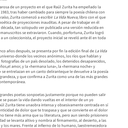
azarosa de un proyecto en el que Raúl Zurita ha empeñado la
 1983, tras haber cambiado para siempre la poesía chilena con
raíso
, Zurita comenzó a escribir
La
Vida
Nueva
, libro con el que
 poética de proyecciones inauditas. A pesar de trabajar en él
década, tan solopudo ver publicada una versión reducida en
s manuscritos se extraviaron. Cuando, porfortuna, Zurita logró
a un coleccionista, el proyecto inicial se reveló ante él en toda
nco años después, se presenta por fin la edición final de
La
Vida
n universo-donde los vecinos anónimos, los ríos que hablan y
 fotografías de un país desolado, los detenidos desaparecidos,
ueños,el amor, y la «hermana luna», la «hermana noche» y
se entrelazan en un canto deliranteque le devuelve a la poesía
a grandeza, y que confirma a Zurita como una de las más grandes
 contemporánea.
 grandes poetas sonpoetas justamente porque no pueden salir
 se pasan la vida dando vueltas en el interior de un yo
aúl Zurita tiene unaobra intensa y obsesivamente centrada en sí
enticidad de dolor que te traspasa y que se convierte en el dolor
ta no tiene más arma que su literatura, pero aun siendo prisionero
ad se levanta altivo y nombra al firmamento, al desierto, a las
 y los mares. Frente al infierno de lo humano, laestremecedora