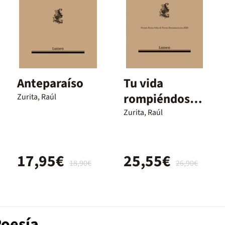
Anteparaíso
Tu vida
rompiéndose
Zurita, Raúl
(Mapa de las
Zurita, Raúl
lenguas)
17,95€
25,55€
18,90€
26,90€
Poesía