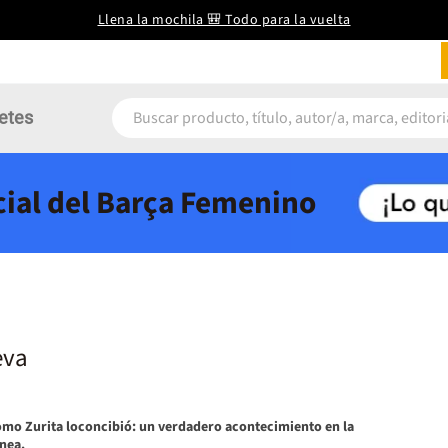
Llena la mochila 🎒 Todo para la vuelta
etes
icial del Barça Femenino
eva
omo Zurita loconcibió: un verdadero acontecimiento en la
nea.