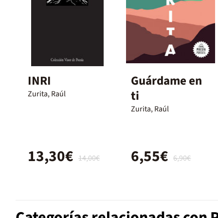
INRI
Guárdame en
ti
Zurita, Raúl
Zurita, Raúl
13,30€
6,55€
14,00€
6,90€
Categorías relacionadas con 