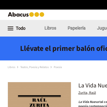
Libros
Papelería
Jugu
Todo
Llévate el primer balón of
Libros
Teatro, Poesía y Relatos
Poesía
La Vida Nu
Zurita, Raúl
La Vida Nueva
tal c
poesía contemporá