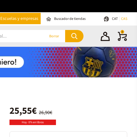
Escuelas y empresas
Buscador de tiendas
CAT
CAS
0
Borrar
25,55€
26,90€
Hoy -5% en libros