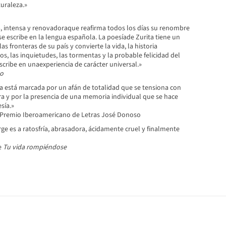
uraleza.»
 intensa y renovadoraque reafirma todos los días su renombre
 se escribe en la lengua española. La poesíade Zurita tiene un
s fronteras de su país y convierte la vida, la historia
os, las inquietudes, las tormentas y la probable felicidad del
cribe en unaexperiencia de carácter universal.»
o
ta está marcada por un afán de totalidad que se tensiona con
ura y por la presencia de una memoria individual que se hace
sía.»
 Premio Iberoamericano de Letras José Donoso
ge es a ratosfría, abrasadora, ácidamente cruel y finalmente
e
Tu vida rompiéndose