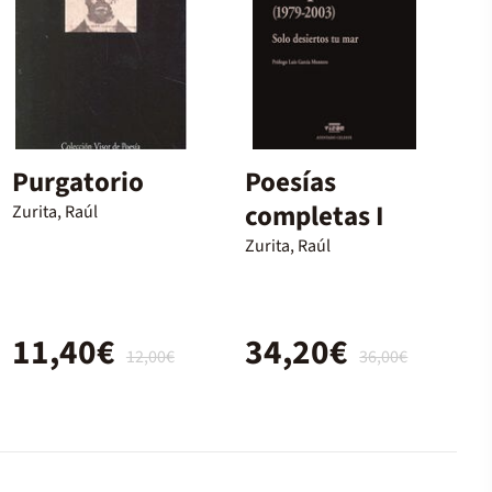
Purgatorio
Poesías
completas I
Zurita, Raúl
Zurita, Raúl
11,40€
34,20€
12,00€
36,00€