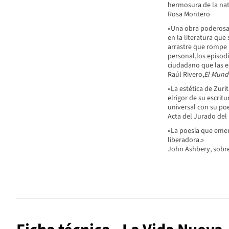
hermosura de la nat
Rosa Montero
«Una obra poderosa,
en la literatura que
arrastre que rompe la
personal,los episodi
ciudadano que las es
Raúl Rivero,
El Mund
«La estética de Zuri
elrigor de su escrit
universal con su poe
Acta del Jurado del
«La poesía que emer
liberadora.»
John Ashbery, sobr